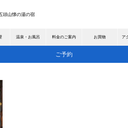
五頭山懐の湯の宿
理
温泉・お風呂
料金のご案内
お買物
ア
ご予約